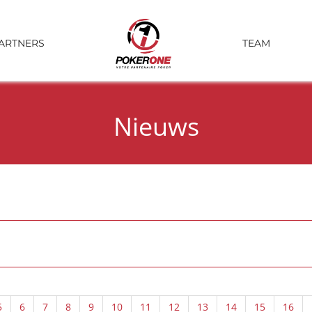
ARTNERS
TEAM
Nieuws
5
6
7
8
9
10
11
12
13
14
15
16