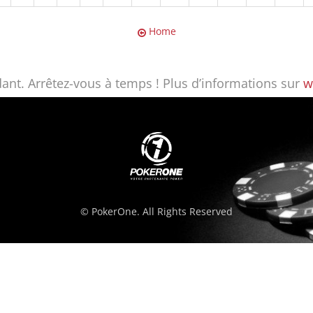
Home
ant. Arrêtez-vous à temps ! Plus d’informations sur
w
© PokerOne. All Rights Reserved