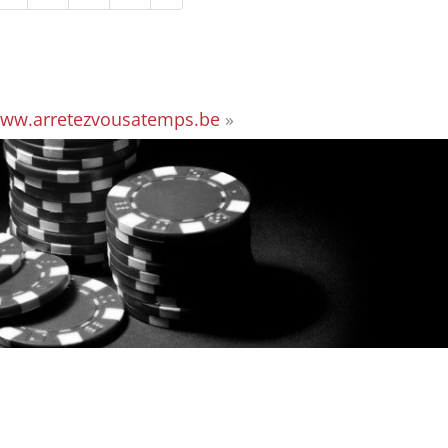
ww.arretezvousatemps.be
»