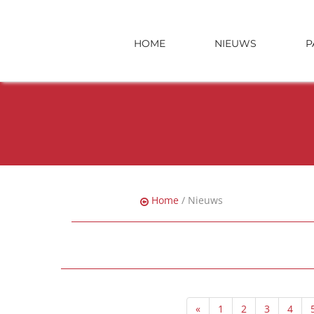
HOME
NIEUWS
P
Home
/ Nieuws
«
1
2
3
4