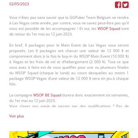
Namur !
02/05/2023
Vous n'êtes pas sans savoir que la GGPoker Team Belgium se rendra
à Las Vegas cette année, par contre, vous ne savez peut-être pas qu'il
vous est possible de les accompagner ! Et oui, les
WSOP Squad
sont
de retour du 1er mai au 12 juin 2023.
En bref, 6 packages pour le Main Event de Las Vegas vous seront
proposés. Les 6 packages ont chacun une valeur de 12 000 $ et
comprennent donc à la fois le buy-in du WSOP Main Event (10 000 $)
à Vegas et les frais de vol et d’hébergement (2 000 $). Tout ce que
vous avez à faire est de vous qualifier pour une ou plusieurs finales
du WSOP Squad (chaque le lundi) au cours desquelles au moins 1
package WSOP Vegas d’une valeur de 12 000 $ sera en jeu à chaque
fois.
La campagne
WSOP BE Squad
durera donc exactement six semaines,
du 1er mai au 12 juin 2023.
Vous n’avez pas envie de passer par des qualifications ? Pas de
problème, les 6 finales sont également ouvertes à tous les joueurs
Voir plus
belges de GGPoker prêts à payer directement le buy-in de 150$.
D’ailleurs, les finales et tous les qualificatifs seront joués avec un
nombre illimité de re-entry.