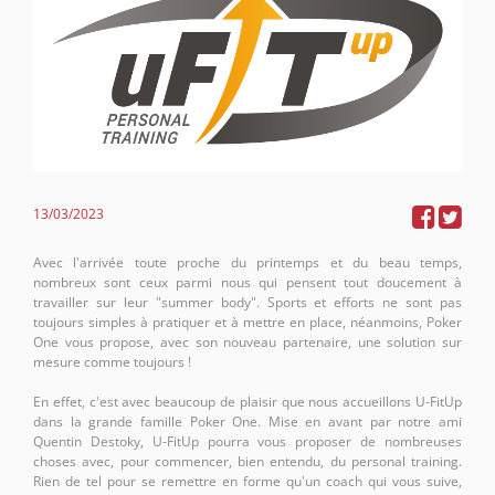
13/03/2023
Envie de nous rejoindre et de jouer sur la plateforme n° 1 mondiale
Lien :
https://gg.gl/pokerone
Avec l'arrivée toute proche du printemps et du beau temps,
Code : pokerone
nombreux sont ceux parmi nous qui pensent tout doucement à
travailler sur leur "summer body". Sports et efforts ne sont pas
toujours simples à pratiquer et à mettre en place, néanmoins, Poker
One vous propose, avec son nouveau partenaire, une solution sur
mesure comme toujours !
En effet, c'est avec beaucoup de plaisir que nous accueillons U-FitUp
dans la grande famille Poker One. Mise en avant par notre ami
Quentin Destoky, U-FitUp pourra vous proposer de nombreuses
choses avec, pour commencer, bien entendu, du personal training.
Rien de tel pour se remettre en forme qu'un coach qui vous suive,