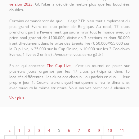
version 2023
, GGPoker a décidé de mettre plus que les bouchées
doubles.
Certains demanderont de quoi il s'agit ? Eh bien tout simplement du
plus grand Event de club poker de Belgique. Au total, 17 clubs
prendront part à l'événement qui saura ravir tout le monde avec un
prize pool garanti de $100.000, divisé en 3 sections et dont 50.000
iront directement dans le prize des Events live (€ 50.000/$55.000 sur
la Cup Live, $ 35.000 sur la Cup Online, $ 10.000 sur les 3 Cooldown
Events, 1 live et 2 online) . Avouez-le, vous serez gâté !
En ce qui concerne
The Cup Live
, c'est un tournoi de poker sur
plusieurs jours organisé par les 17 clubs participants dans 15
localités différentes. Les clubs ont chacun–
ou parfois
en duo
– leur
propre jour 1. Ceux-ci auront systématiquement lieu le dimanche,
avec toujours la même structure. Vous pouvez participer à plusieurs
jours 1: vous emportez alors votre plus gros stack avec vous au jour
Voir plus
2.
Les rescapés au terme des jours 1, peu importe le club où ils ont joué,
accèdent au jour 2. Deux jours 2 seront organisés, de chaque côté de
la frontière linguistique (Anvers et Liège). Les places payées seront
déjà atteintes au cours de cette seconde journée de tournoi.
«
1
2
3
4
5
6
7
8
9
10
11
Les ultimes survivants se retrouveront pour le jour 3 qui aura lieu