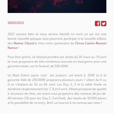
28/03/2023
2023 avance bien et nous serons bientôt en avril...ce qui est une
bonne nouvelle puisque nous pourrons participer à la nouvelle édition
des
Namur Classic's
chez notre partenaire du
Circus Casino Ressort
Namur
!
Pour être précis, ce festival prendra ses droits du 30 mars au 10 avril
et vous proposera de très nombreux tournois en tout genre pour une
garantie totale, sur le festival, de 500.000€.
Le Main Event saura ravir les joueurs: cet event à 330€ et à la
garantie folle de 250.000€ proposera plusieurs jours 1 allant du A au
G et s'étalant du 02 au 06 avril. Les Day 2, 3 et la table finale se
tiendront respectivement les 7, 8 et 9 avril. Alliant prizepool de qualité
à structure de rêve, cet event vous proposera des niveaux de jeu de
40 minutes (50 pour les Day 2, 3 et final), des stacks de 50.000 jetons
et la possibilité de re-entry. Bref, un tournoi à ne surtout pas rater !
Pour s'échauffer de la plus belle des façons avant ce Main, nous ne