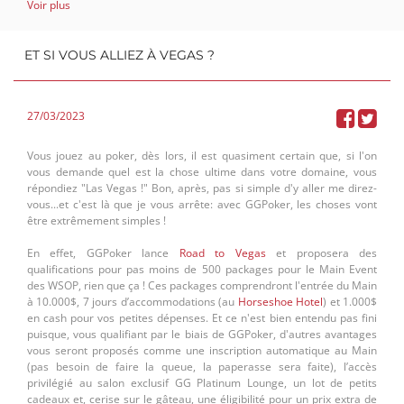
Voir plus
saurions que vous suggérer de prendre part au Warm Up qui
s'annonce épique: prenant lieu du 30 mars au 01er avril, ce premier
event d'envergure au buy-in de 250€ proposera une garantie de
ET SI VOUS ALLIEZ À VEGAS ?
50.000€ et proposera une structure de qualité avec des stacks de
30.000 jetons et des niveaux de jeu de 30 minutes, le tout saupoudré
d'une possibilité de re-entry, bien entendu.
27/03/2023
Parmi les autres tournois, nous ne pouvons pas manquer d'évoquer
le tant apprécié Mystery Bounty à la superbe garantie de 100.000€. Il
se jouera en 8-max pour un buy-in de 1.100€ du 07 au 10 avril. Le tout
Vous jouez au poker, dès lors, il est quasiment certain que, si l'on
avec des stacks de 100.000 jetons, des niveaux de jeu de 45 minutes
vous demande quel est la chose ultime dans votre domaine, vous
(60 le jour final) et 9 niveaux de re-entry.
répondiez "Las Vegas !" Bon, après, pas si simple d'y aller me direz-
vous...et c'est là que je vous arrête: avec GGPoker, les choses vont
Bien entendu, encore beaucoup d'autres tournois vous seront
être extrêmement simples !
proposés tout au long de ce festival avec, entre autres, des satellites
pour les tournois majeurs, un Black Jack Tournament, un High Roller,
En effet, GGPoker lance
Road to Vegas
et proposera des
un Big Tuesday, un PLO, et bien d'autres encore.
qualifications pour pas moins de 500 packages pour le Main Event
des WSOP, rien que ça ! Ces packages comprendront l'entrée du Main
Vous l'aurez compris, du 30 mars au 10 avril, la Poker Room du Circus
à 10.000$, 7 jours d’accommodations (au
Horseshoe Hotel
) et 1.000$
Casino Ressort de Namur est the place to be !
en cash pour vos petites dépenses. Et ce n'est bien entendu pas fini
puisque, vous qualifiant par le biais de GGPoker, d'autres avantages
vous seront proposés comme une inscription automatique au Main
(pas besoin de faire la queue, la paperasse sera faite), l’accès
privilégié au salon exclusif GG Platinum Lounge, un lot de petits
cadeaux et, cerise sur le gâteau, une éligibilité pour un prix extra de