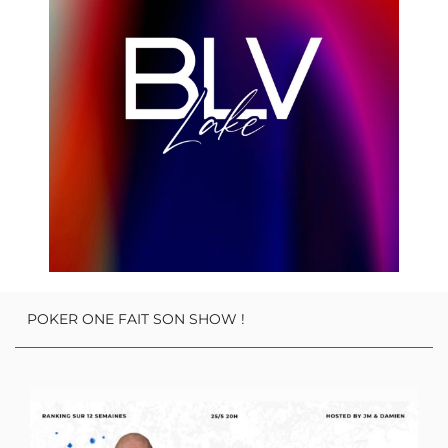
proposant, en plus d'un superbe écailler, une cuisine à base de
produits frais. Que vous soyez de la team terrasse face au lac ou de
l'équipe crustacé, vous trouverez sans conteste votre bonheur ici.
Souhaitons donc chaleureusement la bienvenue à ces trois nouveaux
partenaires qui sauront ravir nos papilles de la plus belle des façons
dans des cadres d'exception.
Envie de nous rejoindre et de jouer sur la plateforme n° 1 mondiale
POKER ONE FAIT SON SHOW !
Lien :
https://gg.gl/pokerone
Code : pokerone