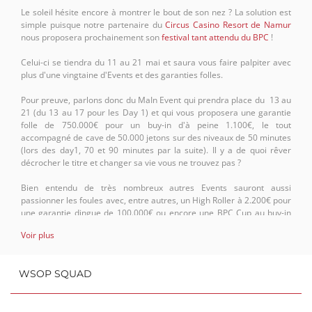
Le soleil hésite encore à montrer le bout de son nez ? La solution est
simple puisque notre partenaire du
Circus Casino Resort de Namur
nous proposera prochainement son
festival tant attendu du BPC
!
Celui-ci se tiendra du 11 au 21 mai et saura vous faire palpiter avec
plus d'une vingtaine d'Events et des garanties folles.
Pour preuve, parlons donc du MaIn Event qui prendra place du 13 au
21 (du 13 au 17 pour les Day 1) et qui vous proposera une garantie
folle de 750.000€ pour un buy-in d'à peine 1.100€, le tout
accompagné de cave de 50.000 jetons sur des niveaux de 50 minutes
(lors des day1, 70 et 90 minutes par la suite). Il y a de quoi rêver
décrocher le titre et changer sa vie vous ne trouvez pas ?
Bien entendu de très nombreux autres Events sauront aussi
passionner les foules avec, entre autres, un High Roller à 2.200€ pour
une garantie dingue de 100.000€ ou encore une BPC Cup au buy-in
d'à peine 330€ pour 50.000 de garantie ! Vous retrouverez bien
Voir plus
entendu le tant apprécié Mystery Bounty, une épreuve de PLO, des
Freezeout, des Sats pour vous qualifier à moindre frais et bien
d'autres tournois encore !
WSOP SQUAD
En un mot comme en cent, c'est-là qu'il faudra se trouver pour vivre
sa passion et célébrer le poker du 11 au 21 mai: au Circus Resort de