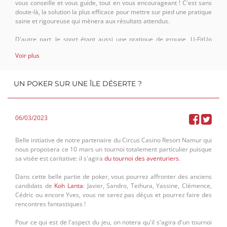
vous conseille et vous guide, tout en vous encourageant ! C'est sans
doute-là, la solution la plus efficace pour mettre sur pied une pratique
saine et rigoureuse qui mènera aux résultats attendus.
D'autre part, le sport étant aussi une pratique de groupe, U-FitUp
propose également une formule pouvant s'adapter aux entreprises:
Voir plus
teambuilding et organisation de séances collectives, voilà de quoi
mettre votre équipe en forme ! Et des collaborateurs en forme, ce
sont des collaborateurs heureux ! Bref, ne cherchez plus, la solution
UN POKER SUR UNE ÎLE DÉSERTE ?
est-là, elle porte un nom car, peu importe vos besoins, U-FitUp saura
vous proposer des programmes sur mesure pour satisfaire tout le
monde.
06/03/2023
Aussi, n'hésitez pas à contacter Quentin via sa
page Instagram
(dont
vous pouvez scanner le QR code ci-dessous), via sa page
Facebook
,
au 0472/222438 ou par mail à
Quentin.destoky@gmail.com
.
Belle initiative de notre partenaire du Circus Casino Resort Namur qui
nous proposera ce 10 mars un tournoi totalement particulier puisque
sa visée est caritative: il s'agira
du tournoi des aventuriers
.
Dans cette belle partie de poker, vous pourrez affronter des anciens
candidats de
Koh Lanta
: Javier, Sandro, Teihura, Yassine, Clémence,
Cédric ou encore Yves, vous ne serez pas déçus et pourrez faire des
rencontres fantastiques !
Pour ce qui est de l'aspect du jeu, on notera qu'il s'agira d'un tournoi