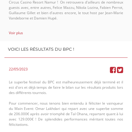
Circus Casino Resort Namur ! On retrouvera d'ailleurs de nombreux
guests avec, entre autres, Felice Mazzu, Nikola Lozina, Fabien Perrot,
Guillaume Gillet et bien d'autres encore, le tout host par Jean-Marie
Vandeborne et Damien Hupé.
Pas encore convaincu ? Bon, alors, il faudrait sans doute rendre le
Voir plus
ranking intéressant non ? Du coup, le grand vainqueur de ce ranking
repartira avec un superbe cadeau puisqu'il s'agira d'un ticket d'une
valeur de 1.100€, rien que ça ! De quoi jouer les tournois les plus
VOICI LES RÉSULTATS DU BPC !
prestigieux et lancer une carrière !
Un petit récap pour ne rien oublier:
22/05/2023
-un ranking en 12 étapes
-début ce jeudi 25 mai dès 20h
-des tournois en 6-max à 20$
Le superbe festival du BPC est malheureusement déjà terminé et il
-des invités prestigieux pour les directs
est d'ors et déjà temps de faire le bilan sur les résultats produits lors
-un ticket d'une valeur de 1.100€ à remporter
des différents tournois.
-le tout sur GGPoker dans l'onglet "privé"
Pour commencer, nous tenons bien entendu à féliciter le vainqueur
Envie de nous rejoindre et de jouer sur la plateforme n° 1 mondiale
du Main Event:
Omar Lakhdari qui repart avec une superbe somme
de 206.000€ après avoir triomphé de
Tal Ohana, repartant quant à lui
Lien :
https://gg.gl/pokerone
avec 129.000€ ! De splendides performances méritant toutes nos
Code : pokerone
félicitations.