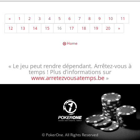
Pour son superbe parcours et sa seconde place, Yannick empoche
une somme de 93.480€ le propulsant cette fois vers les sommets
«
1
2
3
4
5
6
7
8
9
10
11
pokeristiques qu'il méritait d'atteindre depuis plusieurs années !
12
13
14
15
16
17
18
19
20
»
Poker One tient à le féliciter pour son superbe parcours et pour les
performances à venir !
Home
« Le jeu peut rendre dépendant. Arrêtez-vous à
temps ! Plus d’informations sur
www.arretezvousatemps.be
»
© PokerOne. All Rights Reserved