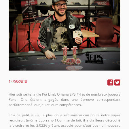
14/08/2018
Hier soir se tenait le Pot Limit Omaha EPS #4 et de nombreux joueurs
Poker One étaient engagés dans une épreuve correspondant
parfaitement à leur jeu et leurs compétences.
Et à ce petit jeu-là, le plus doué est sans aucun doute notre super
recruteur: Jérôme Sgorrano ! Comme de fait, il a d'ailleurs décroché
la victoire et les 2.022€ y étant associé pour s'attribuer un nouveau