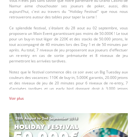
Vous n'êtes pas sans savoir que notre partenaire du Grand Casino de
Namur aime chouchouter ses joueurs de poker, aussi, dès
aujourd'hui, c'est au travers du "Holiday Festival" que nous nous
retrouverons autour des tables pour taper la carte !
Ce splendide festival, s'étalant du 28 aout au 02 septembre, vous
proposera un Main Event garantissant pas moins de 50.000€ ! Le tout
pour un buy-in tout léger de 220€ et des stacks de 50.000 jetons, le
tout accompagné de 40 minutes lors des Day 1 et de 50 minutes par
après. Au total, 7 niveaux de jeu proposeront aux joueurs d'effectuer
un re-entry en cas de sortie prématurée et 8 niveaux de jeu
permettront les arrivées tardives.
Notez que le festival commence dès ce soir avec un Big Tuesday aux
couleurs des vacances: 110€ de buy-in, 5.000€ garantis, 20.000 jetons
et des niveaux de jeu de 20 minutes pour 6 niveaux de re-entry, 7
d'arrivées tardives et un early bird donnant droit à 3.000 jetons
supplémentaires !
Voir plus
La semaine sera aussi complétée par différents tournois: un PLO à
220€ le 29/08, un Bounty de derrière les fagots le 30/08, un High
roller à 550€ le 01/09 avec 30.000 jetons de départ, des blinds de 30
minutes et 10 niveaux de re-entry.
La semaine se terminera dimanche 02/09 avec un Sunday Special