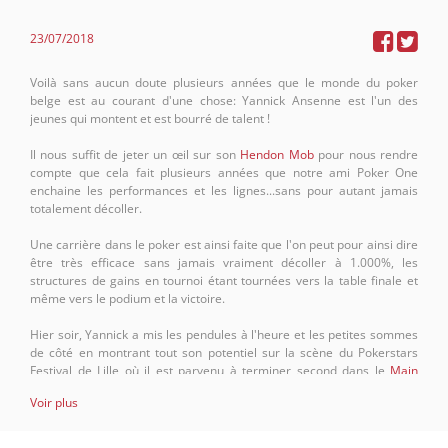
23/07/2018
Voilà sans aucun doute plusieurs années que le monde du poker
belge est au courant d'une chose: Yannick Ansenne est l'un des
jeunes qui montent et est bourré de talent !
Il nous suffit de jeter un œil sur son
Hendon Mob
pour nous rendre
compte que cela fait plusieurs années que notre ami Poker One
enchaine les performances et les lignes...sans pour autant jamais
totalement décoller.
Une carrière dans le poker est ainsi faite que l'on peut pour ainsi dire
être très efficace sans jamais vraiment décoller à 1.000%, les
structures de gains en tournoi étant tournées vers la table finale et
même vers le podium et la victoire.
Hier soir, Yannick a mis les pendules à l'heure et les petites sommes
de côté en montrant tout son potentiel sur la scène du Pokerstars
Festival de Lille où il est parvenu à terminer second dans le
Main
Event au buy-in de 1.100€
. On notera que cette superbe partie aura
Voir plus
compté au total 627 entrées et 232 re-entry ! Dès lors, terminer
second est un véritable exploit, d'autant plus si l'on considère que le
gratin du poker européen et mondial se trouvait dans la salle !