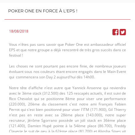
POKER ONE EN FORCE À L'EPS !
18/08/2018
Vous n'êtes pas sans savoir que Poker One est ambassadeur officiel
EPS et que notre groupe a déjà rencontré de très gros succès dans ce
festival !
Les choses ne sont pourtant pas encore finie, de nombreux joueurs
évoluant sous nos couleurs étant encore engagés dans le Main Event
Aussi avons-nous eu la chance, ce jeudi, d'être accueillis pour une
qui commencera son Day 2 aujourd'hui dès 14h00.
séance d'essayages nous permettant de nous habiller de la plus belle
des façons une année encore ! Nous fûmes reçus avec beaucoup de
Notre tête d'affiche n'est autre que Yannick Ansenne qui reviendra
tact et de patience: les conseils modes furent nombreux et justes,
avec le 3ème stack (312.500) des 125 rescapés actuels, il est suivi de
entrecoupés d'anecdotes culturelles sur la musique, les 33 tours et
Rico Chevalot qui se positionne 8ème pour viser une performance
tout ce qui transforme de simples essais vestimentaires en un
(220.000), 20ème du classement c'est notre ami Français Fabien
véritable moment détente.
Perrot qui s'est bien positionné pour viser l'ITM (171.900), Gil Thierry
n'est pas en reste avec sa 28ème place (143.000), notre super
recruteur, Jérôme Sgorrano possède un joli stack en 36ème place
(121.400), Damien Hupé pointe à la 54ème place (86.700), Freddy
Claverie le suit de peu à la 62ème place (81.700) et Aliosha Staes vit