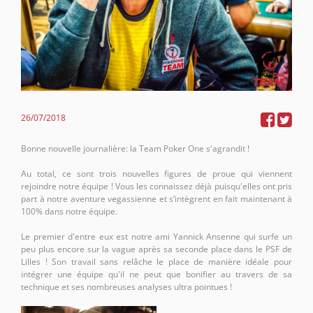
26/07/2018
Bonne nouvelle journalière: la Team Poker One s'agrandit !
Au total, ce sont trois nouvelles figures de proue qui viennent
rejoindre notre équipe ! Vous les connaissez déjà puisqu'elles ont pris
part à notre aventure vegassienne et s’intègrent en fait maintenant à
100% dans notre équipe.
Le premier d'entre eux est notre ami Yannick Ansenne qui surfe un
peu plus encore sur la vague après sa seconde place dans le PSF de
Lilles ! Son travail sans relâche le place de manière idéale pour
intégrer une équipe qu'il ne peut que bonifier au travers de sa
technique et ses nombreuses analyses ultra pointues !