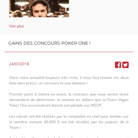
Voir plus
GAINS DES CONCOURS POKER ONE !
24/07/2018
Second adhérant et non des moindre: Jean-Marie Vandeborne ! Aussi
du voyage vegassien, il n'a plus à faire ses preuves sur le circuit tant il
est déjà connu et apprécié des joueurs belges et étrangers ! Son
Dans notre actualité toujours très riche, il nous faut revenir sur deux
expérience aux tables est pour ainsi dire énorme, tout comme sa
faits bien précis: un concours et une dotation !
motivation est sans relâche. Il est de ceux qui bonifient les autres, son
statut de coach fera sans conteste grimper la qualité globale de
Premier point à mettre en avant, le concours que nous avions lancé
l'équipe.
demandant de déterminer la somme en dollars que la Team Vegas
Poker One accumulerait durant son périple aux WSOP.
Troisième larron, notre ami Gil Thierry que vous aviez aussi pu
découvrir au travers de l'épopée vegassienne. Encore une fois, nous
Les calculs ont été réalisés par le comptable en chef pour tomber sur
pouvons dire que son sérieux n'a d'égal que son travail. Si il en est
le nombre suivant:
66,669 $ ont été récoltés par les joueurs de la
arrivé là où il se trouve, il le doit à son sérieux et à son jusqu’au
Team !
boutisme le poussant sans cesse à s'améliorer.