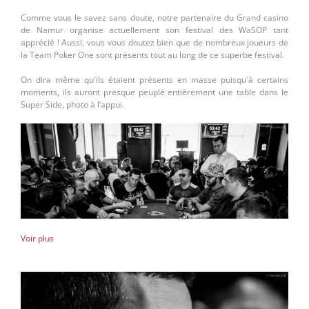
Comme vous le savez sans doute, notre partenaire du Grand casino
de Namur organise actuellement son festival des WaSOP tant
apprécié ! Aussi, vous vous doutez bien que de nombreux joueurs de
la Team Poker One sont présents tout au long de ce superbe festival.
On dira même qu'ils étaient présents en masse puisqu'à certains
moments, ils auront presque peuplé entièrement une table dans le
Super Side, photo à l’appui.
Voir plus