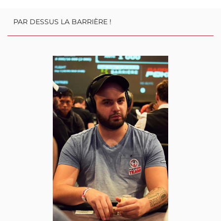
PAR DESSUS LA BARRIÈRE !