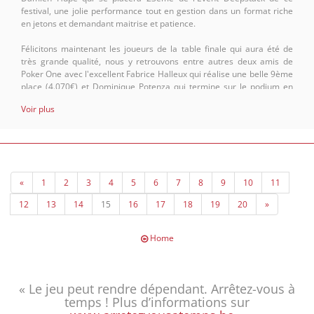
festival, une jolie performance tout en gestion dans un format riche
en jetons et demandant maitrise et patience.
Félicitons maintenant les joueurs de la table finale qui aura été de
très grande qualité, nous y retrouvons entre autres deux amis de
Poker One avec l'excellent Fabrice Halleux qui réalise une belle 9ème
place (4.070€) et Dominique Potenza qui termine sur le podium en
3ème position (18.120€). Nous soulignerons aussi la superbe victoire
Voir plus
de Christophe De Meulder (39.290€) qui rappelle au poker belge son
superbe talent à une table !
Du côté de notre partenaire du Grand Casino de Namur, c'est notre
ami Rico Chevalot qui fait le travail puisqu'il se positionne en 20ème
place du Main Event du Holiday Festival (540€). Il nous démontre une
«
1
2
3
4
5
6
7
8
9
10
11
fois de plus sa régularité à toute épreuve !
12
13
14
15
16
17
18
19
20
»
A quelques kilomètres de là (environ 1.100 à vue de flop), nous nous
retrouvons sur la plage de Barcelone où le Gran Casino local
accueillait l'EPT ! Et c'est un joueur que nous avons découvert comme
Home
représentant de notre équipe à Vegas qui fait le travail en Espagne en
se positionnant 9ème du High Roller de cet EPT, pour un gain de
77.500€: il s'agit de Jhonny Nedved !
« Le jeu peut rendre dépendant. Arrêtez-vous à
temps ! Plus d’informations sur
Nous félicitons bien entendu tous les joueurs ITM qui portent une
nouvelle fois les couleurs du poker et de Poker One bien haut. Nous