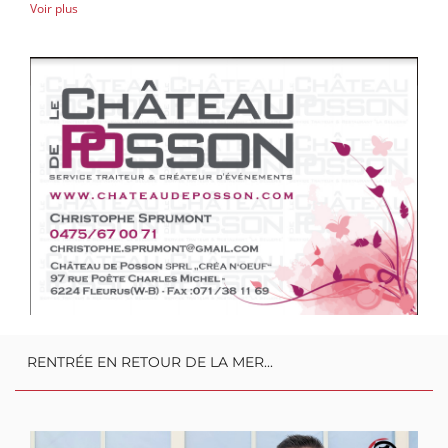
Voir plus
Vous pourrez retrouver tous les détails sur
le superbe site de notre
nouveau partenaire
qui sera à votre écoute pour réaliser les plus
belles réceptions au plus proche de vos envies. Nous leur souhaitons
dès lors la bienvenue dans notre grande famille Poker One.
RENTRÉE EN RETOUR DE LA MER...