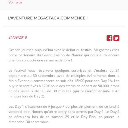
Voir plus
nouvelle semaine qui commence véritablement très fort ! Nous
félicitons d'ailleurs nos représentants pour leur qualification
simultanée, en espérant les voir décrocher d'ici peu le fameux
L'AVENTURE MEGASTACK COMMENCE !
Platinum Pass !
24/09/2018
Grande journée aujourd'hui avec le début du festival Megastack chez
notre partenaire du Grand Casino de Namur qui nous aura encore
une fois concocté une semaine de folie !
Le festival nous réservera quelques surprises et s'étalera du 24
septembre au 30 septembre avec de multiples événements dont le
Main Event qui commencera ce soir dès 18h00 pour son Day 1A. Les
buy-in seront fixés à 170€ pour des stacks de départ de 50.000 jetons
et des niveaux de jeu de 30 minutes (qui passeront ensuite à 45
minutes lors du Day 2).
Les Day 1 s'étaleront de A jusque F ou, plus simplement, de ce lundi à
vendredi soir. Notons qu'un re-entry sera permis par Day 1. Le Day 2
se déroulera lors de ce samedi 29 et le Day Final se jouera le
dimanche 30 septembre.