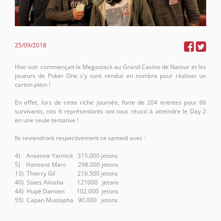
25/09/2018
Hier soir commençait le Megastack au Grand Casino de Namur et les
joueurs de Poker One s'y sont rendus en nombre pour réaliser un
carton plein !
En effet, lors de cette riche journée, forte de 204 entrées pour 66
survivants, nos 6 représentants ont tous réussi à atteindre le Day 2
en une seule tentative !
Ils reviendront respectivement ce samedi avec :
4) Ansenne Yannick 315.000 jetons
5) Hansens Marc 298.000 jetons
13) Thierry Gil 216.500 jetons
40) Staes Aliosha 121000 jetons
44) Hupé Damien 102.000 jetons
55) Capan Mustapha 90.000 jetons
De nouveaux résultats sont donc plus qu'à espérer pour cette