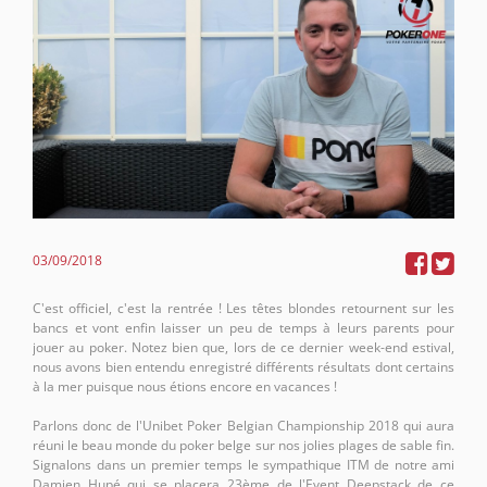
03/09/2018
C'est officiel, c'est la rentrée ! Les têtes blondes retournent sur les
bancs et vont enfin laisser un peu de temps à leurs parents pour
jouer au poker. Notez bien que, lors de ce dernier week-end estival,
nous avons bien entendu enregistré différents résultats dont certains
à la mer puisque nous étions encore en vacances !
Parlons donc de l'Unibet Poker Belgian Championship 2018 qui aura
réuni le beau monde du poker belge sur nos jolies plages de sable fin.
Signalons dans un premier temps le sympathique ITM de notre ami
Damien Hupé qui se placera 23ème de l'Event Deepstack de ce