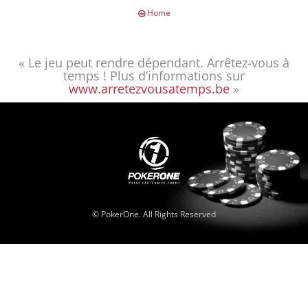
Home
« Le jeu peut rendre dépendant. Arrêtez-vous à
temps ! Plus d’informations sur
www.arretezvousatemps.be
»
© PokerOne. All Rights Reserved